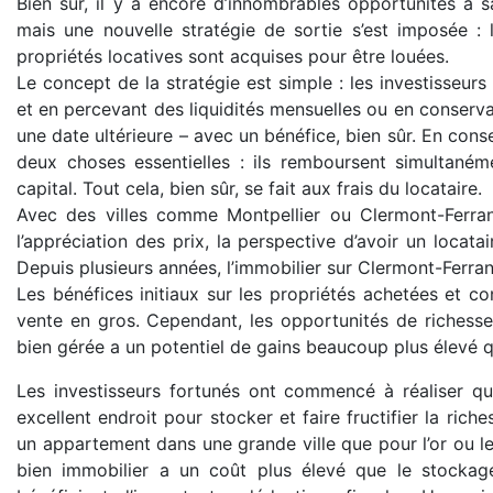
Bien sûr, il y a encore d’innombrables opportunités à s
mais une nouvelle stratégie de sortie s’est imposée : 
propriétés locatives sont acquises pour être louées.
Le concept de la stratégie est simple : les investisseur
et en percevant des liquidités mensuelles ou en conservan
une date ultérieure – avec un bénéfice, bien sûr. En cons
deux choses essentielles : ils remboursent simultaném
capital. Tout cela, bien sûr, se fait aux frais du locataire.
Avec des villes comme Montpellier ou Clermont-Ferra
l’appréciation des prix, la perspective d’avoir un locat
Depuis plusieurs années, l’immobilier sur Clermont-Ferra
Les bénéfices initiaux sur les propriétés achetées et co
vente en gros. Cependant, les opportunités de richesse
bien gérée a un potentiel de gains beaucoup plus élevé q
Les investisseurs fortunés ont commencé à réaliser qu
excellent endroit pour stocker et faire fructifier la ric
un appartement dans une grande ville que pour l’or ou les
bien immobilier a un coût plus élevé que le stockage