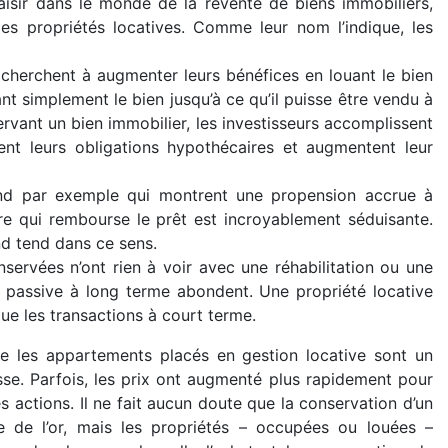
aisir dans le monde de la revente de biens immobiliers,
les propriétés locatives. Comme leur nom l’indique, les
s cherchent à augmenter leurs bénéfices en louant le bien
t simplement le bien jusqu’à ce qu’il puisse être vendu à
ervant un bien immobilier, les investisseurs accomplissent
ent leurs obligations hypothécaires et augmentent leur
nd par exemple qui montrent une propension accrue à
aire qui rembourse le prêt est incroyablement séduisante.
nd tend dans ce sens.
nservées n’ont rien à voir avec une réhabilitation ou une
 passive à long terme abondent. Une propriété locative
ue les transactions à court terme.
e les appartements placés en gestion locative sont un
hesse. Parfois, les prix ont augmenté plus rapidement pour
 actions. Il ne fait aucun doute que la conservation d’un
 de l’or, mais les propriétés – occupées ou louées –